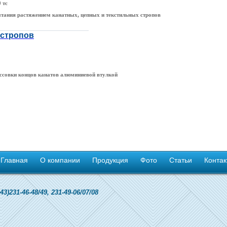
 тс
тания растяжением канатных, цепных и текстильных стропов
стропов
ссовки концов канатов алюминиевой втулкой
Главная
О компании
Продукция
Фото
Статьи
Контак
)231-46-48/49, 231-49-06/07/08