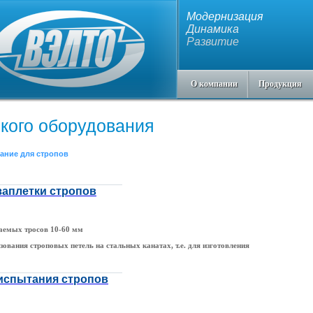
Модернизация
Динамика
Развитие
О компании
Продукция
ского оборудования
ание для стропов
заплетки стропов
аемых тросов 10-60 мм
ования строповых петель на стальных канатах, т.е. для изготовления
 испытания стропов